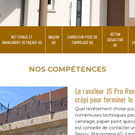
BÉTON
NETTOYAGE ET
MAÇON
CARRELEUR POSE DE
DÉSACTIVÉ
RAVALEMENT DE FAÇADE 60
60
CARRELAGE 60
E
60
NOS COMPÉTENCES
Le ravaleur JS Pro Re
crépi pour terminer le
Quel revêtement choisir pou
nombreuses techniques peuv
carrelage, papier peint spécia
est conseillé de contacter u
Renov, Maçonnerie 60. Il est