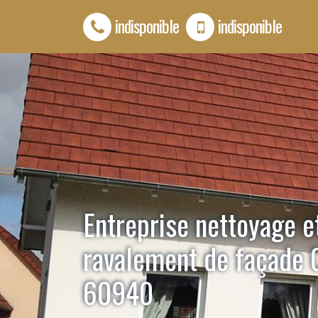
indisponible
indisponible
Entreprise nettoyage e
ravalement de façade 
60940