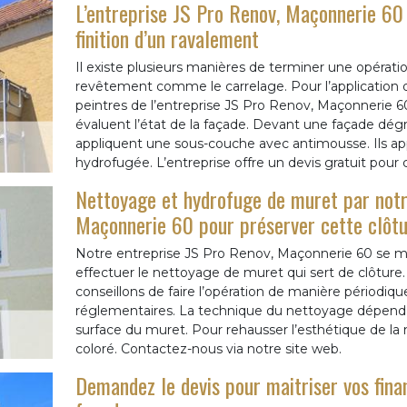
L’entreprise JS Pro Renov, Maçonnerie 60
finition d’un ravalement
Il existe plusieurs manières de terminer une opérat
revêtement comme le carrelage. Pour l’application de
peintres de l’entreprise JS Pro Renov, Maçonnerie 60.
évaluent l’état de la façade. Devant une façade dégrad
appliquent une sous-couche avec antimousse. Ils appl
hydrofugée. L’entreprise offre un devis gratuit pour 
Nettoyage et hydrofuge de muret par notr
Maçonnerie 60 pour préserver cette clôt
Notre entreprise JS Pro Renov, Maçonnerie 60 se met
effectuer le nettoyage de muret qui sert de clôture.
conseillons de faire l’opération de manière périodiqu
réglementaires. La technique du nettoyage dépend 
surface du muret. Pour rehausser l’esthétique de l
coloré. Contactez-nous via notre site web.
Demandez le devis pour maitriser vos fin