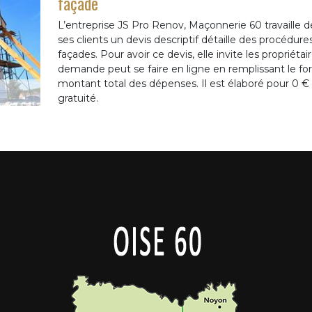
façade
L’entreprise JS Pro Renov, Maçonnerie 60 travaille de
ses clients un devis descriptif détaille des procédu
façades. Pour avoir ce devis, elle invite les proprié
demande peut se faire en ligne en remplissant le form
montant total des dépenses. Il est élaboré pour 0 € 
gratuité.