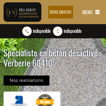
MENU
DEVIS GRATUIT
indisponible
indisponible
Spécialiste en béton désactivé
Verberie 60410
Nos realisations