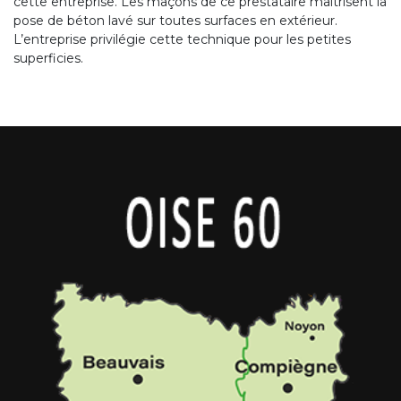
cette entreprise. Les maçons de ce prestataire maitrisent la
pose de béton lavé sur toutes surfaces en extérieur.
L’entreprise privilégie cette technique pour les petites
superficies.