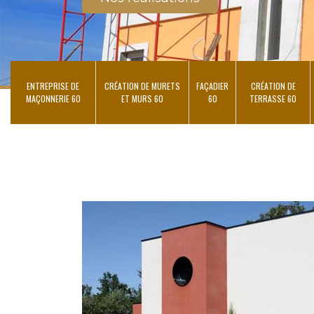
ENTREPRISE DE
CRÉATION DE MURETS
FAÇADIER
CRÉATION DE
MAÇONNERIE 60
ET MURS 60
60
TERRASSE 60