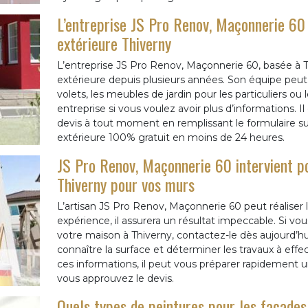
L’entreprise JS Pro Renov, Maçonnerie 60 
extérieure Thiverny
L’entreprise JS Pro Renov, Maçonnerie 60, basée à Th
extérieure depuis plusieurs années. Son équipe peut p
volets, les meubles de jardin pour les particuliers ou 
entreprise si vous voulez avoir plus d’informations.
devis à tout moment en remplissant le formulaire sur
extérieure 100% gratuit en moins de 24 heures.
JS Pro Renov, Maçonnerie 60 intervient po
Thiverny pour vos murs
L’artisan JS Pro Renov, Maçonnerie 60 peut réaliser l
expérience, il assurera un résultat impeccable. Si vo
votre maison à Thiverny, contactez-le dès aujourd’hui
connaître la surface et déterminer les travaux à effe
ces informations, il peut vous préparer rapidement 
vous approuvez le devis.
Quels types de peintures pour les façad