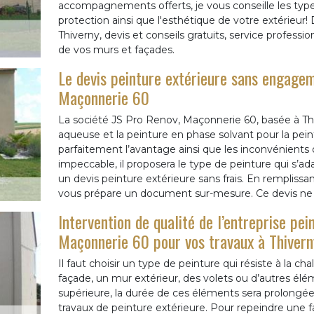
accompagnements offerts, je vous conseille les type
protection ainsi que l'esthétique de votre extérieur
Thiverny, devis et conseils gratuits, service professi
de vos murs et façades.
Le devis peinture extérieure sans engagem
Maçonnerie 60
La société JS Pro Renov, Maçonnerie 60, basée à Thiv
aqueuse et la peinture en phase solvant pour la pein
parfaitement l’avantage ainsi que les inconvénients d
impeccable, il proposera le type de peinture qui s’ad
un devis peinture extérieure sans frais. En remplissan
vous prépare un document sur-mesure. Ce devis n
Intervention de qualité de l’entreprise pe
Maçonnerie 60 pour vos travaux à Thivern
Il faut choisir un type de peinture qui résiste à la c
façade, un mur extérieur, des volets ou d’autres élé
supérieure, la durée de ces éléments sera prolongée.
travaux de peinture extérieure. Pour repeindre une fa