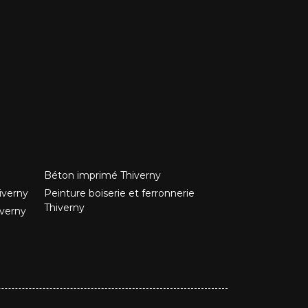
Béton imprimé Thiverny
iverny
Peinture boiserie et ferronnerie
Thiverny
iverny