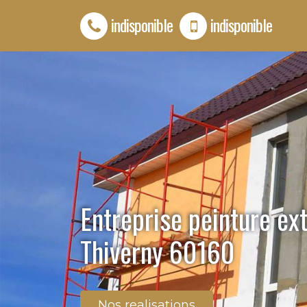
indisponible
indisponible
Entreprise peinture ex
Thiverny 60160
Nos realisations