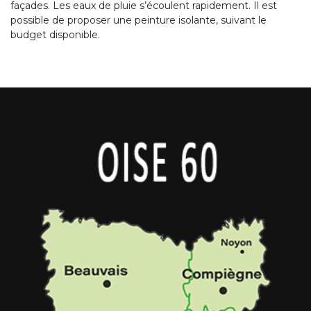
façades. Les eaux de pluie s’écoulent rapidement. Il est
possible de proposer une peinture isolante, suivant le
budget disponible.