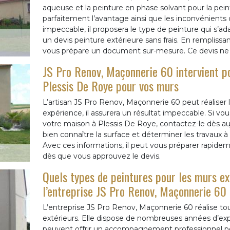
aqueuse et la peinture en phase solvant pour la pein
parfaitement l’avantage ainsi que les inconvénients d
impeccable, il proposera le type de peinture qui s’ad
un devis peinture extérieure sans frais. En remplissan
vous prépare un document sur-mesure. Ce devis n
JS Pro Renov, Maçonnerie 60 intervient po
Plessis De Roye pour vos murs
L’artisan JS Pro Renov, Maçonnerie 60 peut réaliser l
expérience, il assurera un résultat impeccable. Si vo
votre maison à Plessis De Roye, contactez-le dès auj
bien connaître la surface et déterminer les travaux à
Avec ces informations, il peut vous préparer rapide
dès que vous approuvez le devis.
Quels types de peintures pour les murs ex
l’entreprise JS Pro Renov, Maçonnerie 60
L’entreprise JS Pro Renov, Maçonnerie 60 réalise to
extérieurs. Elle dispose de nombreuses années d’expé
peuvent offrir un accompagnement professionnel pour