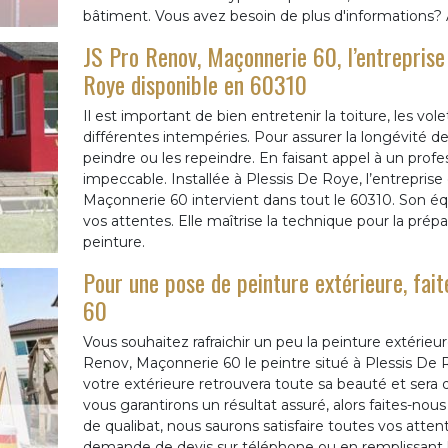
bâtiment. Vous avez besoin de plus d'informations?
JS Pro Renov, Maçonnerie 60, l’entreprise
Roye disponible en 60310
Il est important de bien entretenir la toiture, les vol
différentes intempéries. Pour assurer la longévité d
peindre ou les repeindre. En faisant appel à un profe
impeccable. Installée à Plessis De Roye, l’entrepris
Maçonnerie 60 intervient dans tout le 60310. Son équ
vos attentes. Elle maîtrise la technique pour la prépa
peinture.
Pour une pose de peinture extérieure, fai
60
Vous souhaitez rafraichir un peu la peinture extérieu
Renov, Maçonnerie 60 le peintre situé à Plessis De
votre extérieure retrouvera toute sa beauté et ser
vous garantirons un résultat assuré, alors faites-nous
de qualibat, nous saurons satisfaire toutes vos atten
demande de devis sur téléphone ou en remplissant le