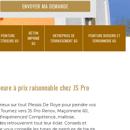
BÉTON
PEINTURE
ENTREPRISE DE
PEINTURE BOISERIE ET
IMPRIMÉ
XTÉRIEURE 60
TERRASSEMENT 60
FERRONNERIE 60
60
ieure à prix raisonnable chez JS Pro
rieux sur tout Plessis De Roye pour peindre vos
 Tournez vers JS Pro Renov, Maçonnerie 60,
s d'expériences! Compétence, maîtrise,
es retrouveront tout leur éclat. Conseils et
 vous conseille les types de peinture de haute