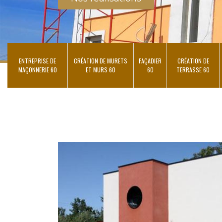
ENTREPRISE DE
CRÉATION DE MURETS
FAÇADIER
CRÉATION DE
MAÇONNERIE 60
ET MURS 60
60
TERRASSE 60