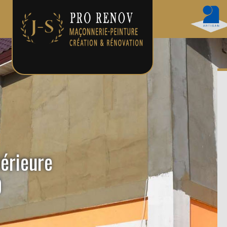
térieure
0