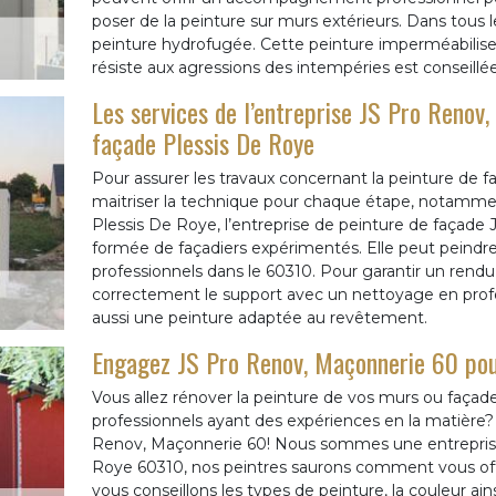
poser de la peinture sur murs extérieurs. Dans tous le
peinture hydrofugée. Cette peinture imperméabilise l
résiste aux agressions des intempéries est conseill
Les services de l’entreprise JS Pro Renov
façade Plessis De Roye
Pour assurer les travaux concernant la peinture de faç
maitriser la technique pour chaque étape, notammen
Plessis De Roye, l’entreprise de peinture de façad
formée de façadiers expérimentés. Elle peut peindre 
professionnels dans le 60310. Pour garantir un rendu 
correctement le support avec un nettoyage en profond
aussi une peinture adaptée au revêtement.
Engagez JS Pro Renov, Maçonnerie 60 pour
Vous allez rénover la peinture de vos murs ou façade
professionnels ayant des expériences en la matière? P
Renov, Maçonnerie 60! Nous sommes une entrepris
Roye 60310, nos peintres saurons comment vous offr
vous conseillons les types de peinture, la couleur ain