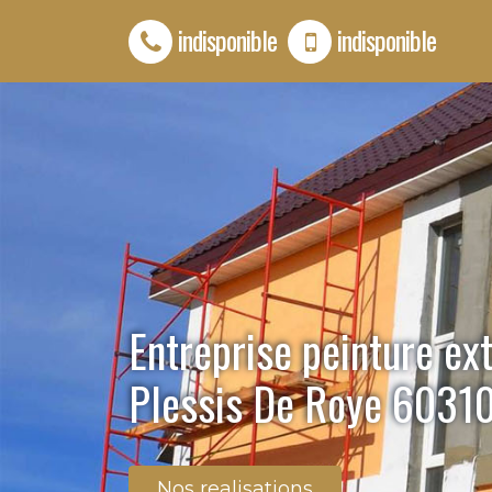
indisponible
indisponible
Entreprise peinture ex
Plessis De Roye 6031
Nos realisations