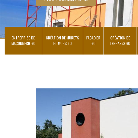
ENTREPRISE DE
CRÉATION DE MURETS
FAÇADIER
CRÉATION DE
MAÇONNERIE 60
ET MURS 60
60
TERRASSE 60