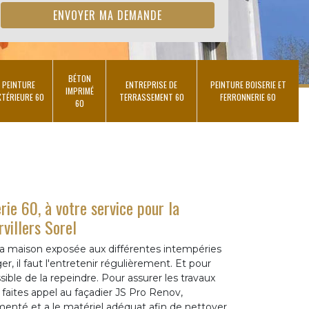
BÉTON
PEINTURE
ENTREPRISE DE
PEINTURE BOISERIE ET
IMPRIMÉ
XTÉRIEURE 60
TERRASSEMENT 60
FERRONNERIE 60
60
ie 60, à votre service pour la
villers Sorel
 la maison exposée aux différentes intempéries
ger, il faut l'entretenir régulièrement. Et pour
ssible de la repeindre. Pour assurer les travaux
 faites appel au façadier JS Pro Renov,
menté et a le matériel adéquat afin de nettoyer