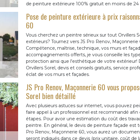
de peinture extérieure 100% gratuit en moins de 24
Pose de peinture extérieure à prix raison
60
Vous cherchez un peintre sérieux sur tout Orvillers 
extérieurs? Tournez vers JS Pro Renov, Maçonnerie 60
Compétence, maîtrise, technique, vos murs et façades
accompagnements offerts, je vous conseille les type
protection ainsi que l'esthétique de votre extérieur
Orvillers Sorel, devis et conseils gratuits, service pr
éclat de vos murs et façades.
JS Pro Renov, Maçonnerie 60 vous propose
Sorel bien détaillé
Avec plusieurs astuces sur internet, vous pouvez pe
faire appel à un professionnel est recommandé afin d
étapes. Pour avoir une estimation du coût des trav
peintre. En général, le devis de peinture façade est to
Pro Renov, Maçonnerie 60, vous aurez un document clai
seront indiqués dans ce devis (prix unitaire, coût de