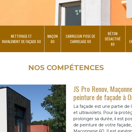
BÉTON
NETTOYAGE ET
MAÇON
CARRELEUR POSE DE
DÉSACTIVÉ
RAVALEMENT DE FAÇADE 60
60
CARRELAGE 60
E
60
NOS COMPÉTENCES
JS Pro Renov, Maçonner
peinture de façade à Or
La façade est une partie de
et ultraviolets. Pour la proté
prolonger sa durée, il est po
de peinture de votre façade,
Maçonnerie 60. Il est expéri