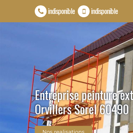
indisponible
indisponible
Entreprise peinture ex
Orvillers Sorel 60490
Nos realisations