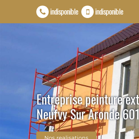
indisponible
indisponible
Entreprise peinture ex
Neufvy Sur Aronde 60
Nos realisations