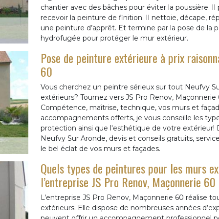
chantier avec des bâches pour éviter la poussière. Il
recevoir la peinture de finition. Il nettoie, décape, r
une peinture d’apprêt. Et termine par la pose de la 
hydrofugée pour protéger le mur extérieur.
Pose de peinture extérieure à prix raison
60
Vous cherchez un peintre sérieux sur tout Neufvy S
extérieurs? Tournez vers JS Pro Renov, Maçonnerie 60
Compétence, maîtrise, technique, vos murs et façades
accompagnements offerts, je vous conseille les type
protection ainsi que l'esthétique de votre extérieur
Neufvy Sur Aronde, devis et conseils gratuits, servi
le bel éclat de vos murs et façades.
Quels types de peintures pour les murs ex
l’entreprise JS Pro Renov, Maçonnerie 60
L’entreprise JS Pro Renov, Maçonnerie 60 réalise to
extérieurs. Elle dispose de nombreuses années d’expé
peuvent offrir un accompagnement professionnel pour