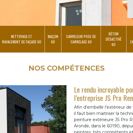
BÉTON
NETTOYAGE ET
MAÇON
CARRELEUR POSE DE
DÉSACTIVÉ
RAVALEMENT DE FAÇADE 60
60
CARRELAGE 60
E
60
NOS COMPÉTENCES
Le rendu incroyable po
l’entreprise JS Pro Re
Afin d’embellir l’extérieur de
il faut bien maitriser la tech
peinture extérieure JS Pro 
Aronde, dans le 60190, depui
peintres, très compétents et 