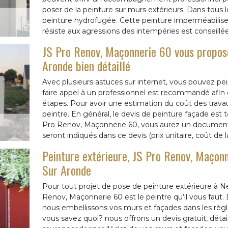
poser de la peinture sur murs extérieurs. Dans tous le
peinture hydrofugée. Cette peinture imperméabilise l
résiste aux agressions des intempéries est conseill
JS Pro Renov, Maçonnerie 60 vous propose
Aronde bien détaillé
Avec plusieurs astuces sur internet, vous pouvez pe
faire appel à un professionnel est recommandé afin d
étapes. Pour avoir une estimation du coût des trav
peintre. En général, le devis de peinture façade est to
Pro Renov, Maçonnerie 60, vous aurez un document clai
seront indiqués dans ce devis (prix unitaire, coût de
Peinture extérieure, JS Pro Renov, Maçonn
Sur Aronde
Pour tout projet de pose de peinture extérieure à N
Renov, Maçonnerie 60 est le peintre qu’il vous faut. 
nous embellissons vos murs et façades dans les règles
vous savez quoi? nous offrons un devis gratuit, détail