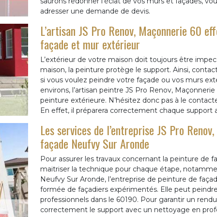
saurons redonner l'éclat de vos murs et façades, vou
adresser une demande de devis.
L’artisan JS Pro Renov, Maçonnerie 60 eff
façade et mur extérieur
L’extérieur de votre maison doit toujours être impecc
maison, la peinture protège le support. Ainsi, contac
si vous voulez peindre votre façade ou vos murs ext
environs, l’artisan peintre JS Pro Renov, Maçonnerie 
peinture extérieure. N’hésitez donc pas à le contact
En effet, il préparera correctement chaque support av
Les services de l’entreprise JS Pro Renov
façade Neufvy Sur Aronde
Pour assurer les travaux concernant la peinture de faç
maitriser la technique pour chaque étape, notammen
Neufvy Sur Aronde, l’entreprise de peinture de faç
formée de façadiers expérimentés. Elle peut peindre 
professionnels dans le 60190. Pour garantir un rendu 
correctement le support avec un nettoyage en profond