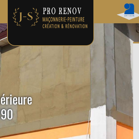
térieure
190