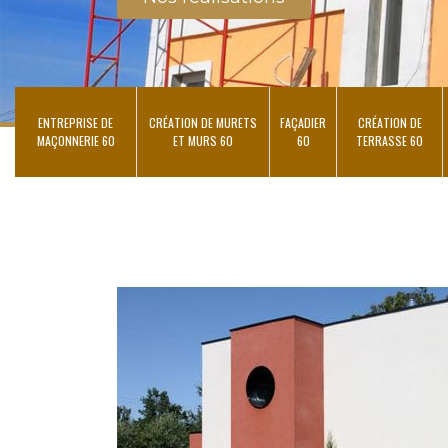
ENTREPRISE DE
CRÉATION DE MURETS
FAÇADIER
CRÉATION DE
MAÇONNERIE 60
ET MURS 60
60
TERRASSE 60