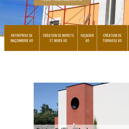
ENTREPRISE DE
CRÉATION DE MURETS
FAÇADIER
CRÉATION DE
MAÇONNERIE 60
ET MURS 60
60
TERRASSE 60