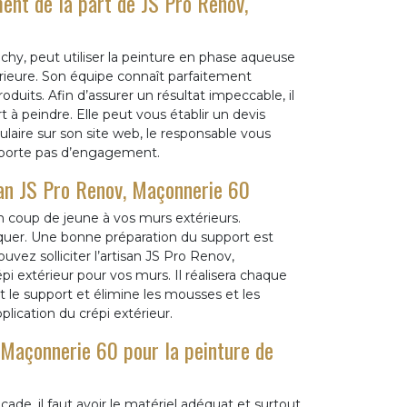
ent de la part de JS Pro Renov,
hy, peut utiliser la peinture en phase aqueuse
érieure. Son équipe connaît parfaitement
duits. Afin d’assurer un résultat impeccable, il
 à peindre. Elle peut vous établir un devis
ulaire sur son site web, le responsable vous
porte pas d’engagement.
isan JS Pro Renov, Maçonnerie 60
un coup de jeune à vos murs extérieurs.
liquer. Une bonne préparation du support est
vez solliciter l’artisan JS Pro Renov,
pi extérieur pour vos murs. Il réalisera chaque
nt le support et élimine les mousses et les
lication du crépi extérieur.
, Maçonnerie 60 pour la peinture de
ade, il faut avoir le matériel adéquat et surtout