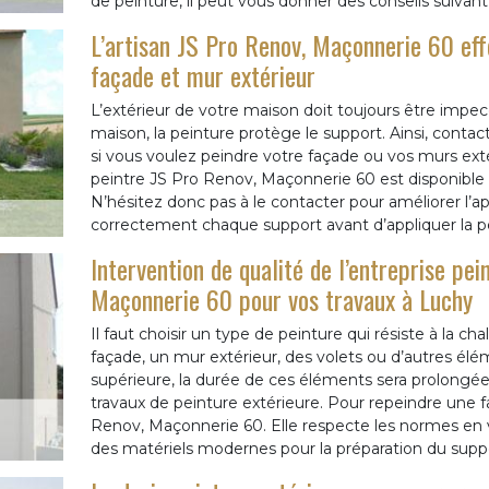
de peinture, il peut vous donner des conseils suivant
L’artisan JS Pro Renov, Maçonnerie 60 eff
façade et mur extérieur
L’extérieur de votre maison doit toujours être impecc
maison, la peinture protège le support. Ainsi, contac
si vous voulez peindre votre façade ou vos murs extér
peintre JS Pro Renov, Maçonnerie 60 est disponible p
N’hésitez donc pas à le contacter pour améliorer l’ap
correctement chaque support avant d’appliquer la pe
Intervention de qualité de l’entreprise pe
Maçonnerie 60 pour vos travaux à Luchy
Il faut choisir un type de peinture qui résiste à la c
façade, un mur extérieur, des volets ou d’autres élé
supérieure, la durée de ces éléments sera prolongée.
travaux de peinture extérieure. Pour repeindre une fa
Renov, Maçonnerie 60. Elle respecte les normes en vi
des matériels modernes pour la préparation du suppo