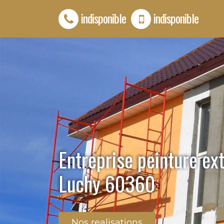
indisponible
indisponible
Entreprise peinture ex
Luchy 60360
Nos realisations