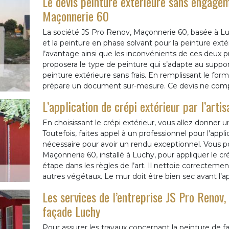
Le devis peinture extérieure sans engagem
Maçonnerie 60
La société JS Pro Renov, Maçonnerie 60, basée à Luc
et la peinture en phase solvant pour la peinture ext
l’avantage ainsi que les inconvénients de ces deux pro
proposera le type de peinture qui s’adapte au support
peinture extérieure sans frais. En remplissant le form
prépare un document sur-mesure. Ce devis ne com
L’application de crépi extérieur par l’art
En choisissant le crépi extérieur, vous allez donner 
Toutefois, faites appel à un professionnel pour l’app
nécessaire pour avoir un rendu exceptionnel. Vous pou
Maçonnerie 60, installé à Luchy, pour appliquer le cré
étape dans les règles de l’art. Il nettoie correcteme
autres végétaux. Le mur doit être bien sec avant l’app
Les services de l’entreprise JS Pro Renov
façade Luchy
Pour assurer les travaux concernant la peinture de faç