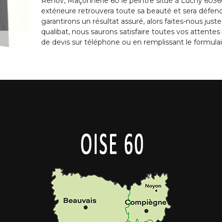
Renov, Maçonnerie 60 le peintre situé à Luchy 603
extérieure retrouvera toute sa beauté et sera défe
garantirons un résultat assuré, alors faites-nous just
qualibat, nous saurons satisfaire toutes vos attente
de devis sur téléphone ou en remplissant le formulai