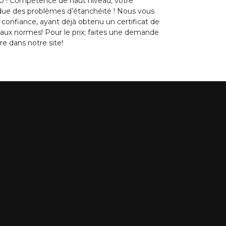
60 ! Compétence de haut niveau, votre
ndue des problèmes d’étanchéité ! Nous vous
e confiance, ayant déjà obtenu un certificat de
s aux normes! Pour le prix; faites une demande
re dans notre site!