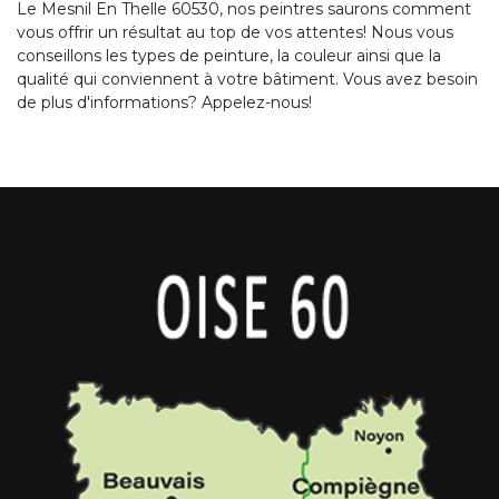
Le Mesnil En Thelle 60530, nos peintres saurons comment
vous offrir un résultat au top de vos attentes! Nous vous
conseillons les types de peinture, la couleur ainsi que la
qualité qui conviennent à votre bâtiment. Vous avez besoin
de plus d'informations? Appelez-nous!