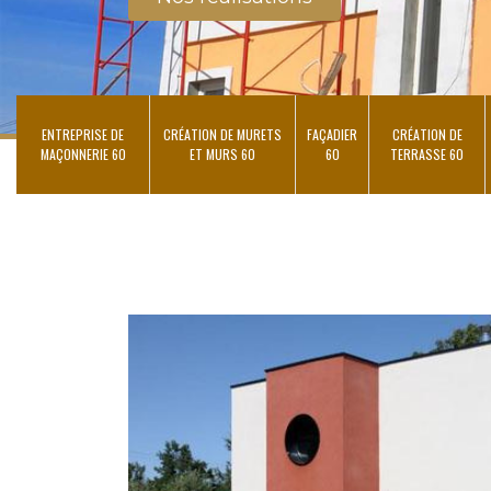
ENTREPRISE DE
CRÉATION DE MURETS
FAÇADIER
CRÉATION DE
MAÇONNERIE 60
ET MURS 60
60
TERRASSE 60