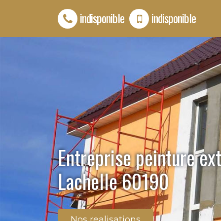
indisponible
indisponible
Entreprise peinture ex
Lachelle 60190
Nos realisations