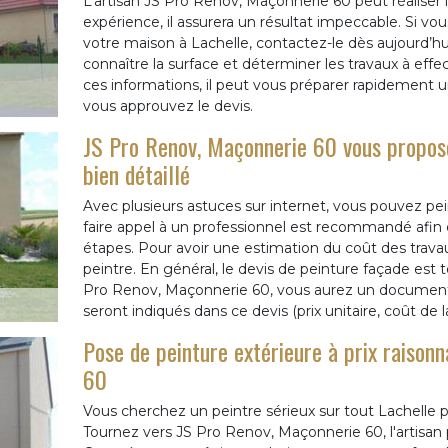
L’artisan JS Pro Renov, Maçonnerie 60 peut réaliser l
expérience, il assurera un résultat impeccable. Si vo
votre maison à Lachelle, contactez-le dès aujourd’hui
connaître la surface et déterminer les travaux à effe
ces informations, il peut vous préparer rapidement 
vous approuvez le devis.
JS Pro Renov, Maçonnerie 60 vous propose
bien détaillé
Avec plusieurs astuces sur internet, vous pouvez pe
faire appel à un professionnel est recommandé afin d
étapes. Pour avoir une estimation du coût des trav
peintre. En général, le devis de peinture façade est to
Pro Renov, Maçonnerie 60, vous aurez un document clai
seront indiqués dans ce devis (prix unitaire, coût de
Pose de peinture extérieure à prix raison
60
Vous cherchez un peintre sérieux sur tout Lachelle 
Tournez vers JS Pro Renov, Maçonnerie 60, l'artisan 