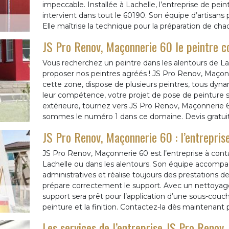
impeccable. Installée à Lachelle, l’entreprise de pe
intervient dans tout le 60190. Son équipe d’artisans 
Elle maîtrise la technique pour la préparation de chaq
JS Pro Renov, Maçonnerie 60 le peintre c
Vous recherchez un peintre dans les alentours de 
proposer nos peintres agréés ! JS Pro Renov, Maçonn
cette zone, dispose de plusieurs peintres, tous dyna
leur compétence, votre projet de pose de peinture s
extérieure, tournez vers JS Pro Renov, Maçonnerie 60
sommes le numéro 1 dans ce domaine. Devis gratuit
JS Pro Renov, Maçonnerie 60 : l’entrepris
JS Pro Renov, Maçonnerie 60 est l’entreprise à conta
Lachelle ou dans les alentours. Son équipe accompa
administratives et réalise toujours des prestations de q
prépare correctement le support. Avec un nettoyage
support sera prêt pour l’application d’une sous-couche
peinture et la finition. Contactez-la dès maintenant p
Les services de l’entreprise JS Pro Renov