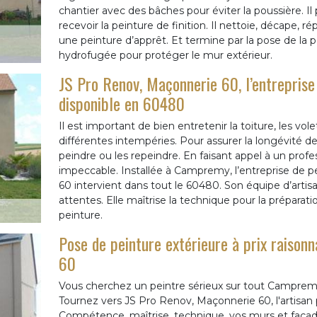
chantier avec des bâches pour éviter la poussière. Il
recevoir la peinture de finition. Il nettoie, décape, r
une peinture d’apprêt. Et termine par la pose de la 
hydrofugée pour protéger le mur extérieur.
JS Pro Renov, Maçonnerie 60, l’entrepris
disponible en 60480
Il est important de bien entretenir la toiture, les vol
différentes intempéries. Pour assurer la longévité d
peindre ou les repeindre. En faisant appel à un profe
impeccable. Installée à Campremy, l’entreprise de 
60 intervient dans tout le 60480. Son équipe d’artis
attentes. Elle maîtrise la technique pour la préparati
peinture.
Pose de peinture extérieure à prix raison
60
Vous cherchez un peintre sérieux sur tout Camprem
Tournez vers JS Pro Renov, Maçonnerie 60, l'artisan 
Compétence, maîtrise, technique, vos murs et façades