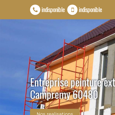
indisponible
indisponible
Entreprise peinture ex
Campremy 60480
Nos realisations