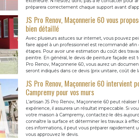
extérieure. N’hésitez donc pas à le contacter pour am
préparera correctement chaque support avant d’appli
JS Pro Renov, Maçonnerie 60 vous propos
bien détaillé
Avec plusieurs astuces sur internet, vous pouvez pe
faire appel à un professionnel est recommandé afin d
étapes. Pour avoir une estimation du coût des trav
peintre. En général, le devis de peinture façade est to
Pro Renov, Maçonnerie 60, vous aurez un document clai
seront indiqués dans ce devis (prix unitaire, coût de
JS Pro Renov, Maçonnerie 60 intervient po
Campremy pour vos murs
L’artisan JS Pro Renov, Maçonnerie 60 peut réaliser l
expérience, il assurera un résultat impeccable. Si vo
votre maison à Campremy, contactez-le dès aujourd’h
connaître la surface et déterminer les travaux à effe
ces informations, il peut vous préparer rapidement 
vous approuvez le devis.