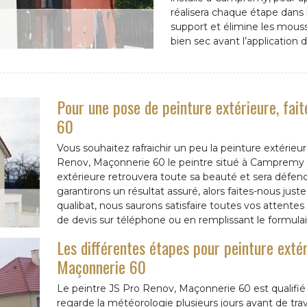
réalisera chaque étape dans l
support et élimine les mouss
bien sec avant l’application d
Pour une pose de peinture extérieure, fai
60
Vous souhaitez rafraichir un peu la peinture extérieu
Renov, Maçonnerie 60 le peintre situé à Campremy
extérieure retrouvera toute sa beauté et sera défe
garantirons un résultat assuré, alors faites-nous just
qualibat, nous saurons satisfaire toutes vos attente
de devis sur téléphone ou en remplissant le formulai
Les différentes étapes pour peinture extér
Maçonnerie 60
Le peintre JS Pro Renov, Maçonnerie 60 est qualifié 
regarde la météorologie plusieurs jours avant de trava