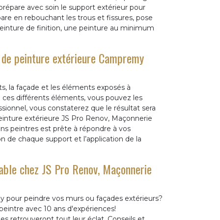
 prépare avec soin le support extérieur pour
épare en rebouchant les trous et fissures, pose
peinture de finition, une peinture au minimum
e de peinture extérieure Campremy
ets, la façade et les éléments exposés à
e ces différents éléments, vous pouvez les
ssionnel, vous constaterez que le résultat sera
peinture extérieure JS Pro Renov, Maçonnerie
ans peintres est prête à répondre à vos
on de chaque support et l’application de la
nable chez JS Pro Renov, Maçonnerie
y pour peindre vos murs ou façades extérieurs?
peintre avec 10 ans d'expériences!
 retrouveront tout leur éclat. Conseils et