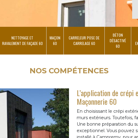
BÉTON
NETTOYAGE ET
MAÇON
CARRELEUR POSE DE
DÉSACTIVÉ
RAVALEMENT DE FAÇADE 60
60
CARRELAGE 60
E
60
NOS COMPÉTENCES
L’application de crépi 
Maçonnerie 60
En choisissant le crépi extér
murs extérieurs. Toutefois, f
Une bonne préparation du su
exceptionnel. Vous pouvez so
installé à Campremy, pour app