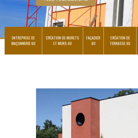
ENTREPRISE DE
CRÉATION DE MURETS
FAÇADIER
CRÉATION DE
MAÇONNERIE 60
ET MURS 60
60
TERRASSE 60