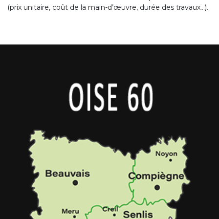
(prix unitaire, coût de la main-d’œuvre, durée des travaux…).