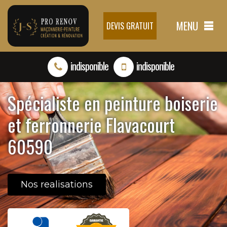
MENU
DEVIS GRATUIT
indisponible
indisponible
Spécialiste en peinture boiserie
et ferronnerie Flavacourt
60590
Nos realisations