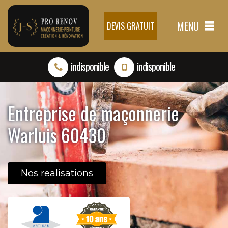
MENU
DEVIS GRATUIT
indisponible
indisponible
Entreprise de maçonnerie
Warluis 60430
Nos realisations