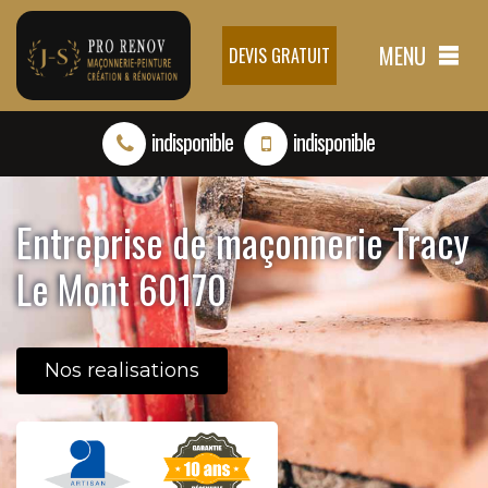
MENU
DEVIS GRATUIT
indisponible
indisponible
Entreprise de maçonnerie Tracy
Le Mont 60170
Nos realisations