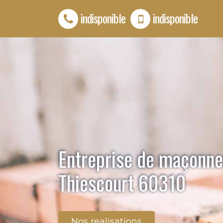
indisponible
indisponible
Entreprise de maçonne
Thiescourt 60310
Nos realisations