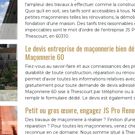
l’ampleur des travaux à effectuer comme la construc
Quoi qu’il en soit, ses tarifs sont accessibles à tous.
petites maçonneries telles les rénovations, la dém
fondation d’une maison. Des tarifs très raisonnable
impeccables sont le mot d’ordre de l’entreprise JS
Thiescourt, en 60310.
Le devis entreprise de maçonnerie bien dét
Maçonnerie 60
Fiez-vous au savoir-faire et aux connaissances des p
durabilité de toute construction, réparation ou réno
permet d’avoir toutes les informations relatives avec l
gratuitement pour toute demande de devis adressée
Maçonnerie 60 sise à Thiescourt par téléphone ou à par
remplir le formulaire dédié. Le devis est égalemen
Petit ou gros œuvre, engagez JS Pro Ren
Des travaux de maçonnerie à réaliser ? Finition d'un
réparation ? Pour toutes les maçonneries, venez ch
reconnue en ce domaine. Nous somme situé à Thiesc