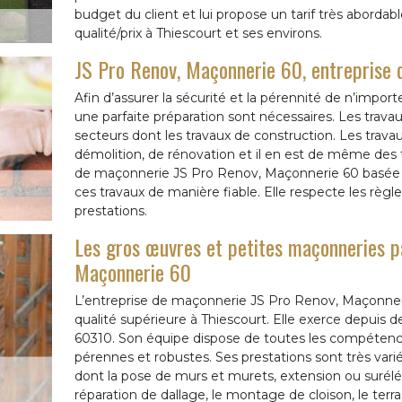
budget du client et lui propose un tarif très abordabl
qualité/prix à Thiescourt et ses environs.
JS Pro Renov, Maçonnerie 60, entreprise 
Afin d’assurer la sécurité et la pérennité de n’impo
une parfaite préparation sont nécessaires. Les trav
secteurs dont les travaux de construction. Les travaux
démolition, de rénovation et il en est de même des
de maçonnerie JS Pro Renov, Maçonnerie 60 basée à
ces travaux de manière fiable. Elle respecte les règle
prestations.
Les gros œuvres et petites maçonneries pa
Maçonnerie 60
L’entreprise de maçonnerie JS Pro Renov, Maçonneri
qualité supérieure à Thiescourt. Elle exerce depui
60310. Son équipe dispose de toutes les compétenc
pérennes et robustes. Ses prestations sont très var
dont la pose de murs et murets, extension ou surélév
réparation de dallage, le montage de cloison, le terr