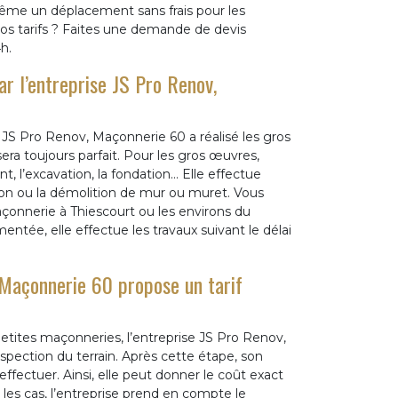
ême un déplacement sans frais pour les
nos tarifs ? Faites une demande de devis
h.
r l’entreprise JS Pro Renov,
 JS Pro Renov, Maçonnerie 60 a réalisé les gros
ra toujours parfait. Pour les gros œuvres,
t, l’excavation, la fondation… Elle effectue
on ou la démolition de mur ou muret. Vous
açonnerie à Thiescourt ou les environs du
ée, elle effectue les travaux suivant le délai
 Maçonnerie 60 propose un tarif
petites maçonneries, l’entreprise JS Pro Renov,
pection du terrain. Après cette étape, son
effectuer. Ainsi, elle peut donner le coût exact
s les cas, l’entreprise prend en compte le