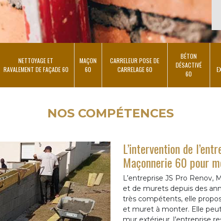
BÉTON
NETTOYAGE ET
MAÇON
CARRELEUR POSE DE
DÉSACTIVÉ
RAVALEMENT DE FAÇADE 60
60
CARRELAGE 60
E
60
NOS COMPÉTENCES
L’intervention de l’ent
Maçonnerie 60 pour m
L’entreprise JS Pro Renov, M
et de murets depuis des a
très compétents, elle propo
et muret à monter. Elle peu
mur extérieur, l’entreprise r