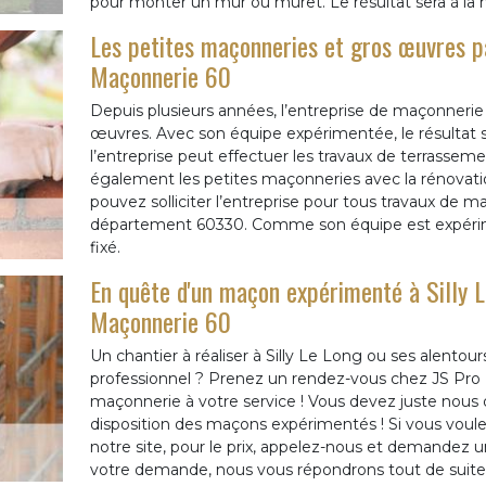
pour monter un mur ou muret. Le résultat sera à la 
Les petites maçonneries et gros œuvres pa
Maçonnerie 60
Depuis plusieurs années, l’entreprise de maçonnerie
œuvres. Avec son équipe expérimentée, le résultat se
l’entreprise peut effectuer les travaux de terrassemen
également les petites maçonneries avec la rénovati
pouvez solliciter l’entreprise pour tous travaux de m
département 60330. Comme son équipe est expériment
fixé.
En quête d'un maçon expérimenté à Silly 
Maçonnerie 60
Un chantier à réaliser à Silly Le Long ou ses alent
professionnel ? Prenez un rendez-vous chez JS Pro 
maçonnerie à votre service ! Vous devez juste nous d
disposition des maçons expérimentés ! Si vous voulez
notre site, pour le prix, appelez-nous et demandez un 
votre demande, nous vous répondrons tout de suite