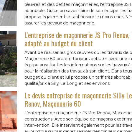
œuvres et des petites maçonneries, l’entreprise JS 
abordable. Grâce au savoir-faire de son équipe, les t
propose également le tarif horaire le moins cher. N’
assurer les travaux de maçonnerie.
L’entreprise de maçonnerie JS Pro Renov,
adapté au budget du client
Avant de réaliser les gros œuvres ou les travaux de 
Maçonnerie 60 préfère toujours débuter avec une ins
équipe aura toutes les informations sur les travaux à 
pour la réalisation des travaux à son client. Dans tou
budget du client et lui propose un tarif très abordabl
qualité/prix à Silly Le Long et ses environs.
Le devis entreprise de maçonnerie Silly 
Renov, Maçonnerie 60
L’entreprise de maçonnerie JS Pro Renov, Maçonneri
constructions. Avec son équipe de maçons expérimen
intervention. Elle intervient également pour les tra
aujourd’hui si vous devez réaliser des travaux de ma