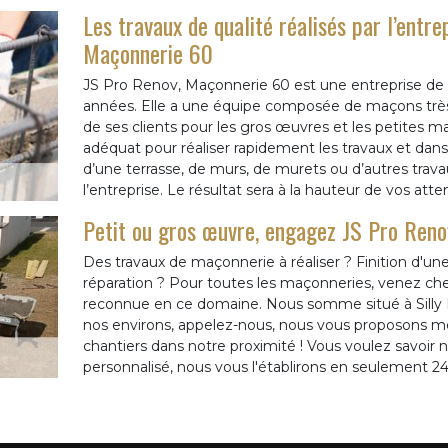
Les travaux de qualité réalisés par l’entr
Maçonnerie 60
JS Pro Renov, Maçonnerie 60 est une entreprise de m
années. Elle a une équipe composée de maçons très q
de ses clients pour les gros œuvres et les petites m
adéquat pour réaliser rapidement les travaux et dans l
d’une terrasse, de murs, de murets ou d’autres trav
l’entreprise. Le résultat sera à la hauteur de vos atte
Petit ou gros œuvre, engagez JS Pro Ren
Des travaux de maçonnerie à réaliser ? Finition d'un
réparation ? Pour toutes les maçonneries, venez ch
reconnue en ce domaine. Nous somme situé à Silly 
nos environs, appelez-nous, nous vous proposons m
chantiers dans notre proximité ! Vous voulez savoir 
personnalisé, nous vous l'établirons en seulement 24