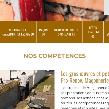
BÉTON
NETTOYAGE ET
MAÇON
CARRELEUR POSE DE
DÉSACTIVÉ
RAVALEMENT DE FAÇADE 60
60
CARRELAGE 60
E
60
NOS COMPÉTENCES
Les gros œuvres et pet
Pro Renov, Maçonneri
L’entreprise de maçonnerie
ses prestations de qualité su
nombreuses années dans le
toutes les compétences req
pérennes et robustes. Ses pre