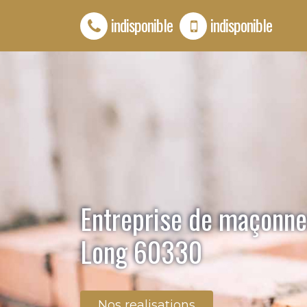
indisponible
indisponible
Entreprise de maçonner
Long 60330
Nos realisations