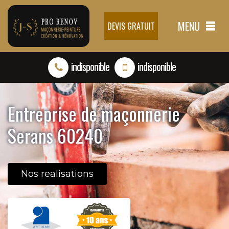
MENU
DEVIS GRATUIT
indisponible
indisponible
Entreprise de maçonnerie
Serans 60240
Nos realisations