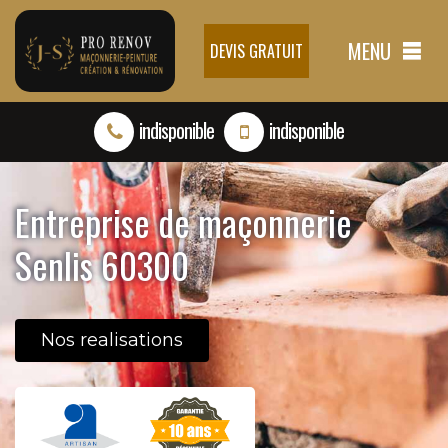
MENU
DEVIS GRATUIT
indisponible
indisponible
Entreprise de maçonnerie
Senlis 60300
Nos realisations