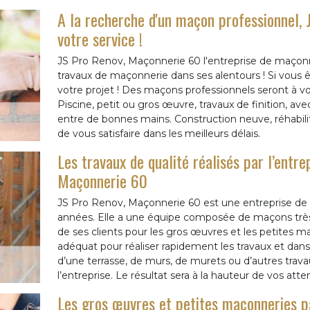
A la recherche d'un maçon professionnel,
votre service !
JS Pro Renov, Maçonnerie 60 l'entreprise de maçonne
travaux de maçonnerie dans ses alentours ! Si vous ê
votre projet ! Des maçons professionnels seront à votr
Piscine, petit ou gros œuvre, travaux de finition, a
entre de bonnes mains. Construction neuve, réhabil
de vous satisfaire dans les meilleurs délais.
Les travaux de qualité réalisés par l’entr
Maçonnerie 60
JS Pro Renov, Maçonnerie 60 est une entreprise de 
années. Elle a une équipe composée de maçons très q
de ses clients pour les gros œuvres et les petites m
adéquat pour réaliser rapidement les travaux et dans l
d’une terrasse, de murs, de murets ou d’autres trav
l’entreprise. Le résultat sera à la hauteur de vos atte
Les gros œuvres et petites maçonneries pa