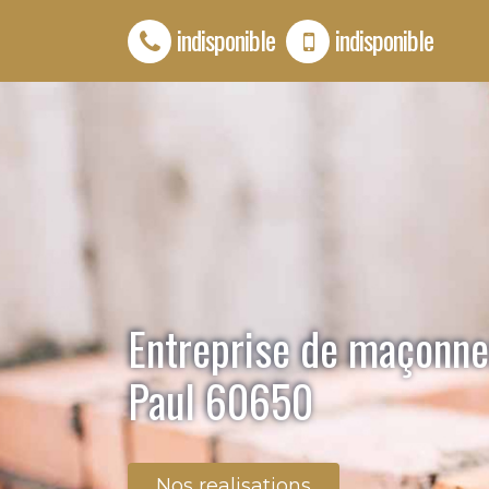
indisponible
indisponible
Entreprise de maçonne
Paul 60650
Nos realisations