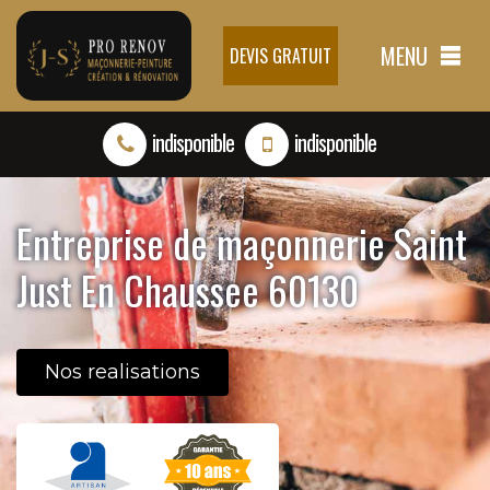
MENU
DEVIS GRATUIT
indisponible
indisponible
Entreprise de maçonnerie Saint
Just En Chaussee 60130
Nos realisations