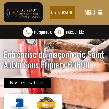
MENU
DEVIS GRATUIT
indisponible
indisponible
Entreprise de maçonnerie Saint
Aubin Sous Erquery 60600
Nos realisations