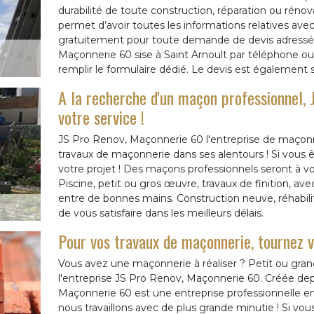
durabilité de toute construction, réparation ou réno
permet d’avoir toutes les informations relatives avec l
gratuitement pour toute demande de devis adressée
Maçonnerie 60 sise à Saint Arnoult par téléphone ou à 
remplir le formulaire dédié. Le devis est égalemen
A la recherche d'un maçon professionnel,
votre service !
JS Pro Renov, Maçonnerie 60 l'entreprise de maçonne
travaux de maçonnerie dans ses alentours ! Si vous ê
votre projet ! Des maçons professionnels seront à votr
Piscine, petit ou gros œuvre, travaux de finition, a
entre de bonnes mains. Construction neuve, réhabil
de vous satisfaire dans les meilleurs délais.
Pour vos travaux de maçonnerie, tournez 
Vous avez une maçonnerie à réaliser ? Petit ou grand
l'entreprise JS Pro Renov, Maçonnerie 60. Créée dep
Maçonnerie 60 est une entreprise professionnelle 
nous travaillons avec de plus grande minutie ! Si v