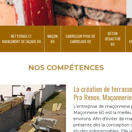
BÉTON
NETTOYAGE ET
MAÇON
CARRELEUR POSE DE
DÉSACTIVÉ
RAVALEMENT DE FAÇADE 60
60
CARRELAGE 60
E
60
NOS COMPÉTENCES
La création de terrass
Pro Renov, Maçonneri
L’entreprise de maçonnerie 
Maçonnerie 60 est la meille
environs. Afin d’éviter de ma
présente dès la conception de
études indispensables. Elle r