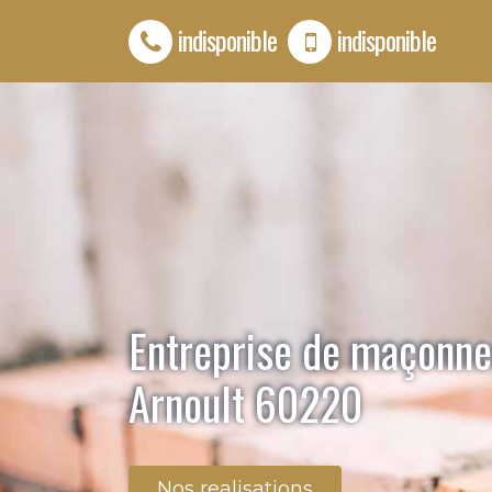
indisponible
indisponible
Entreprise de maçonne
Arnoult 60220
Nos realisations