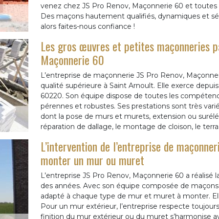
venez chez JS Pro Renov, Maçonnerie 60 et toutes v
Des maçons hautement qualifiés, dynamiques et sé
alors faites-nous confiance !
Les gros œuvres et petites maçonneries pa
Maçonnerie 60
L’entreprise de maçonnerie JS Pro Renov, Maçonneri
qualité supérieure à Saint Arnoult. Elle exerce de
60220. Son équipe dispose de toutes les compétenc
pérennes et robustes. Ses prestations sont très var
dont la pose de murs et murets, extension ou surélév
réparation de dallage, le montage de cloison, le terr
L’intervention de l’entreprise de maçonne
monter un mur ou muret
L’entreprise JS Pro Renov, Maçonnerie 60 a réalisé 
des années. Avec son équipe composée de maçons t
adapté à chaque type de mur et muret à monter. Ell
Pour un mur extérieur, l’entreprise respecte toujours
finition du mur extérieur ou du muret s’harmonise av