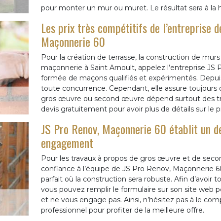
pour monter un mur ou muret. Le résultat sera à la 
Les prix très compétitifs de l’entreprise 
Maçonnerie 60
Pour la création de terrasse, la construction de mur
maçonnerie à Saint Arnoult, appelez l’entreprise JS
formée de maçons qualifiés et expérimentés. Depuis 
toute concurrence. Cependant, elle assure toujours d
gros œuvre ou second œuvre dépend surtout des tra
devis gratuitement pour avoir plus de détails sur le pr
JS Pro Renov, Maçonnerie 60 établit un d
engagement
Pour les travaux à propos de gros œuvre et de secon
confiance à l’équipe de JS Pro Renov, Maçonnerie 60.
parfait où la construction sera robuste. Afin d’avoir to
vous pouvez remplir le formulaire sur son site web p
et ne vous engage pas. Ainsi, n’hésitez pas à le com
professionnel pour profiter de la meilleure offre.