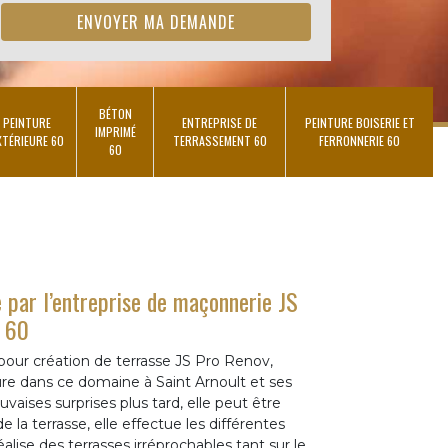
BÉTON
PEINTURE
ENTREPRISE DE
PEINTURE BOISERIE ET
IMPRIMÉ
XTÉRIEURE 60
TERRASSEMENT 60
FERRONNERIE 60
60
e par l’entreprise de maçonnerie JS
e 60
pour création de terrasse JS Pro Renov,
ure dans ce domaine à Saint Arnoult et ses
uvaises surprises plus tard, elle peut être
 la terrasse, elle effectue les différentes
éalise des terrasses irréprochables tant sur le