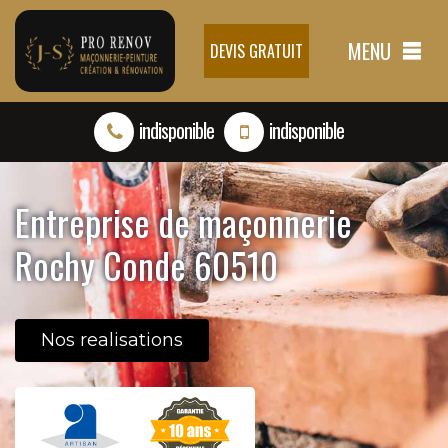
MENU
DEVIS GRATUIT
indisponible
indisponible
Entreprise de maçonnerie
Rochy Conde 60510
Nos realisations