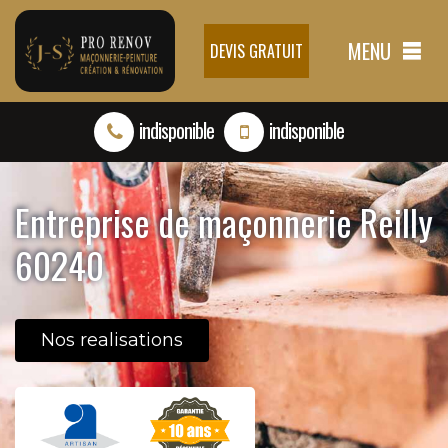
MENU
DEVIS GRATUIT
indisponible
indisponible
Entreprise de maçonnerie Reilly
60240
Nos realisations