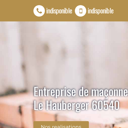
indisponible
indisponible
Entreprise de maçonne
Le Hauberger 60540
Nos realisations