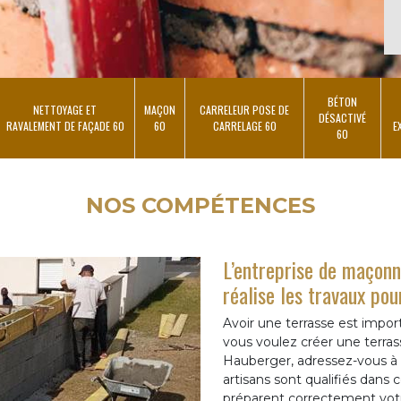
BÉTON
NETTOYAGE ET
MAÇON
CARRELEUR POSE DE
DÉSACTIVÉ
RAVALEMENT DE FAÇADE 60
60
CARRELAGE 60
E
60
NOS COMPÉTENCES
L’entreprise de maçon
réalise les travaux pou
Avoir une terrasse est impor
vous voulez créer une terras
Hauberger, adressez-vous à 
artisans sont qualifiés dans 
préparent correctement votre