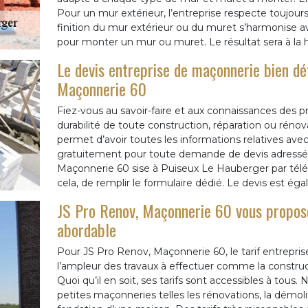
Pour un mur extérieur, l’entreprise respecte toujours
finition du mur extérieur ou du muret s’harmonise av
pour monter un mur ou muret. Le résultat sera à la 
Le devis entreprise de maçonnerie bien dét
Maçonnerie 60
Fiez-vous au savoir-faire et aux connaissances des p
durabilité de toute construction, réparation ou réno
permet d’avoir toutes les informations relatives avec l
gratuitement pour toute demande de devis adressée
Maçonnerie 60 sise à Puiseux Le Hauberger par téléph
cela, de remplir le formulaire dédié. Le devis est 
JS Pro Renov, Maçonnerie 60 vous propose
abordable
Pour JS Pro Renov, Maçonnerie 60, le tarif entrepri
l’ampleur des travaux à effectuer comme la construc
Quoi qu’il en soit, ses tarifs sont accessibles à tous.
petites maçonneries telles les rénovations, la dém