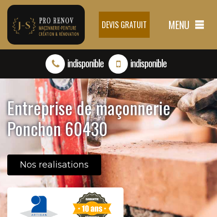
MENU
DEVIS GRATUIT
indisponible
indisponible
Entreprise de maçonnerie
Ponchon 60430
Nos realisations