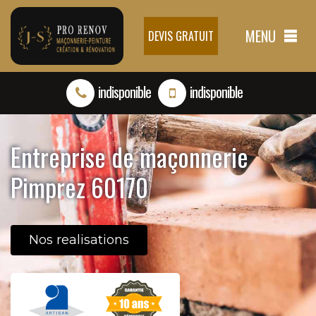
MENU
DEVIS GRATUIT
indisponible
indisponible
Entreprise de maçonnerie
Pimprez 60170
Nos realisations