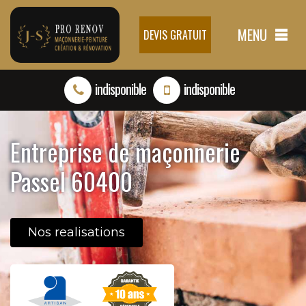
MENU
DEVIS GRATUIT
indisponible
indisponible
Entreprise de maçonnerie
Passel 60400
Nos realisations