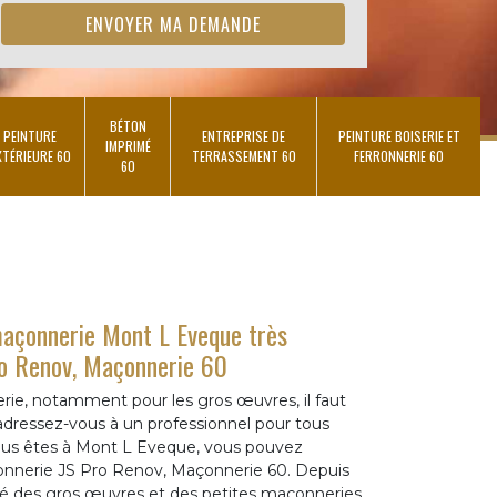
BÉTON
PEINTURE
ENTREPRISE DE
PEINTURE BOISERIE ET
IMPRIMÉ
XTÉRIEURE 60
TERRASSEMENT 60
FERRONNERIE 60
60
maçonnerie Mont L Eveque très
ro Renov, Maçonnerie 60
rie, notamment pour les gros œuvres, il faut
 adressez-vous à un professionnel pour tous
vous êtes à Mont L Eveque, vous pouvez
açonnerie JS Pro Renov, Maçonnerie 60. Depuis
lisé des gros œuvres et des petites maçonneries.