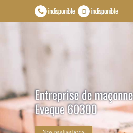
indisponible
indisponible
Entreprise de maçonne
Eveque 60300
Nos realisations