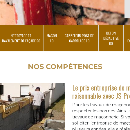
BÉTON
NETTOYAGE ET
MAÇON
CARRELEUR POSE DE
DÉSACTIVÉ
RAVALEMENT DE FAÇADE 60
60
CARRELAGE 60
E
60
NOS COMPÉTENCES
Le prix entreprise de 
raisonnable avec JS P
Pour les travaux de maçonne
respecter les normes. Ainsi,
travaux de maçonnerie. Si 
solliciter l’entreprise de m
plusieurs années, elle a réa