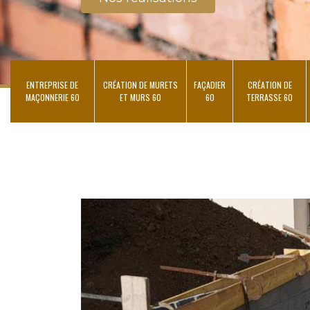
ENTREPRISE DE
CRÉATION DE MURETS
FAÇADIER
CRÉATION DE
MAÇONNERIE 60
ET MURS 60
60
TERRASSE 60