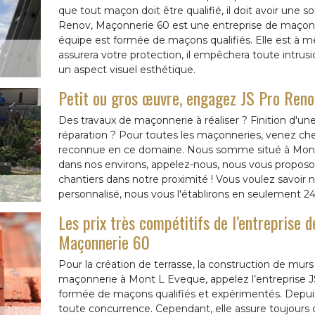
que tout maçon doit être qualifié, il doit avoir une 
Renov, Maçonnerie 60 est une entreprise de maçon
équipe est formée de maçons qualifiés. Elle est à m
assurera votre protection, il empêchera toute intrusi
un aspect visuel esthétique.
Petit ou gros œuvre, engagez JS Pro Ren
Des travaux de maçonnerie à réaliser ? Finition d'un
réparation ? Pour toutes les maçonneries, venez ch
reconnue en ce domaine. Nous somme situé à Mont 
dans nos environs, appelez-nous, nous vous propos
chantiers dans notre proximité ! Vous voulez savoir 
personnalisé, nous vous l'établirons en seulement 24
Les prix très compétitifs de l’entreprise 
Maçonnerie 60
Pour la création de terrasse, la construction de mur
maçonnerie à Mont L Eveque, appelez l’entreprise J
formée de maçons qualifiés et expérimentés. Depuis 
toute concurrence. Cependant, elle assure toujours d