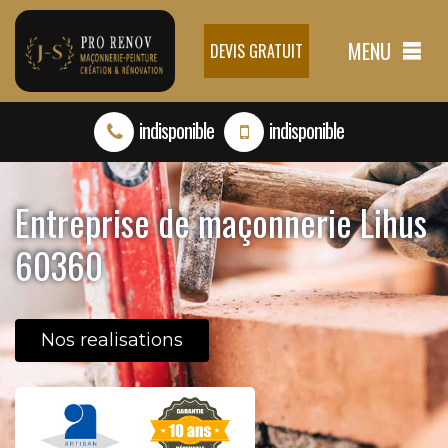
MENU
DEVIS GRATUIT
indisponible
indisponible
Entreprise de maçonnerie Lihus
60360
Nos realisations