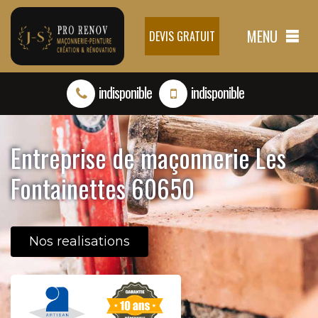
MENU
DEVIS GRATUIT
indisponible
indisponible
Entreprise de maçonnerie Les
Fontainettes 60650
Nos realisations