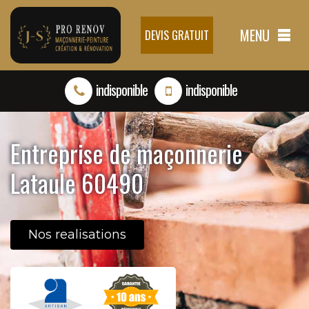
MENU
DEVIS GRATUIT
indisponible
indisponible
Entreprise de maçonnerie
Lataule 60490
Nos realisations