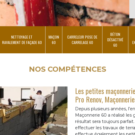
BÉTON
NETTOYAGE ET
MAÇON
CARRELEUR POSE DE
DÉSACTIVÉ
RAVALEMENT DE FAÇADE 60
60
CARRELAGE 60
E
60
NOS COMPÉTENCES
Les petites maçonnerie
Pro Renov, Maçonneri
Depuis plusieurs années, l’
Maçonnerie 60 a réalisé les
résultat sera toujours parfai
effectuer les travaux de terr
effectue également les peti