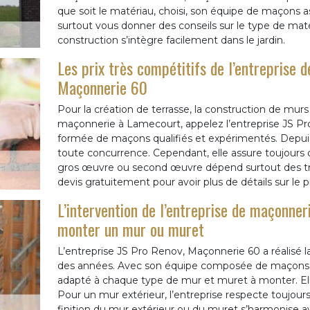
que soit le matériau, choisi, son équipe de maçons as
surtout vous donner des conseils sur le type de matéri
construction s’intègre facilement dans le jardin.
Les prix très compétitifs de l’entreprise 
Maçonnerie 60
Pour la création de terrasse, la construction de mur
maçonnerie à Lamecourt, appelez l’entreprise JS Pr
formée de maçons qualifiés et expérimentés. Depuis 
toute concurrence. Cependant, elle assure toujours d
gros œuvre ou second œuvre dépend surtout des tra
devis gratuitement pour avoir plus de détails sur le pr
L’intervention de l’entreprise de maçonne
monter un mur ou muret
L’entreprise JS Pro Renov, Maçonnerie 60 a réalisé 
des années. Avec son équipe composée de maçons t
adapté à chaque type de mur et muret à monter. Ell
Pour un mur extérieur, l’entreprise respecte toujours
finition du mur extérieur ou du muret s’harmonise av