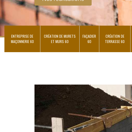
ENTREPRISE DE
CRÉATION DE MURETS
FAÇADIER
CRÉATION DE
MAÇONNERIE 60
ET MURS 60
60
TERRASSE 60