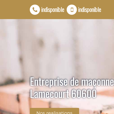
indisponible
indisponible
Entreprise de maçonne
Lamecourt 60600
Nos realisations