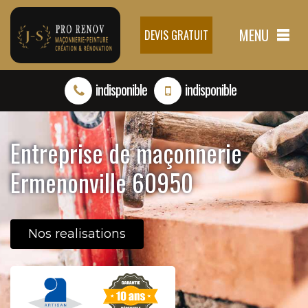
MENU
DEVIS GRATUIT
indisponible
indisponible
Entreprise de maçonnerie
Ermenonville 60950
Nos realisations