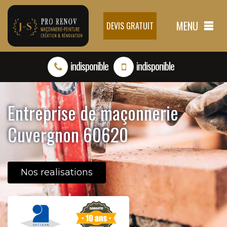
MENU
DEVIS GRATUIT
indisponible
indisponible
Entreprise de maçonnerie
Cuvergnon 60620
Nos realisations