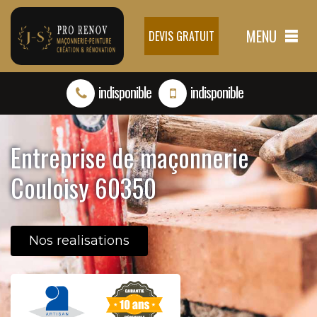
MENU
DEVIS GRATUIT
indisponible
indisponible
Entreprise de maçonnerie
Couloisy 60350
Nos realisations