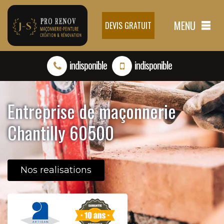
MENU
DEVIS GRATUIT
indisponible
indisponible
Entreprise de maçonnerie
Chantilly 60500
Nos realisations