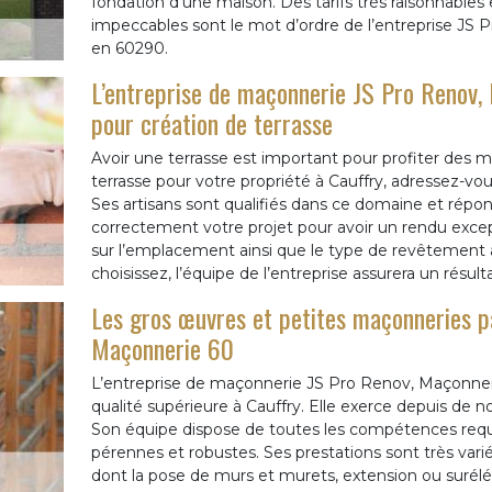
fondation d’une maison. Des tarifs très raisonnable
impeccables sont le mot d’ordre de l’entreprise JS 
en 60290.
L’entreprise de maçonnerie JS Pro Renov, 
pour création de terrasse
Avoir une terrasse est important pour profiter des 
terrasse pour votre propriété à Cauffry, adressez-vo
Ses artisans sont qualifiés dans ce domaine et répon
correctement votre projet pour avoir un rendu excep
sur l’emplacement ainsi que le type de revêtement à
choisissez, l’équipe de l’entreprise assurera un résulta
Les gros œuvres et petites maçonneries pa
Maçonnerie 60
L’entreprise de maçonnerie JS Pro Renov, Maçonneri
qualité supérieure à Cauffry. Elle exerce depuis d
Son équipe dispose de toutes les compétences requ
pérennes et robustes. Ses prestations sont très var
dont la pose de murs et murets, extension ou surélév