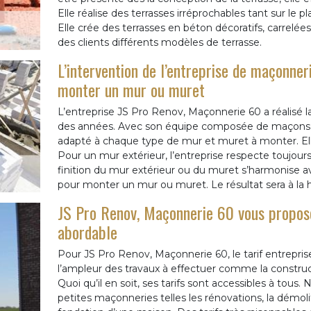
Elle réalise des terrasses irréprochables tant sur le pl
Elle crée des terrasses en béton décoratifs, carrelées
des clients différents modèles de terrasse.
L’intervention de l’entreprise de maçonne
monter un mur ou muret
L’entreprise JS Pro Renov, Maçonnerie 60 a réalisé 
des années. Avec son équipe composée de maçons t
adapté à chaque type de mur et muret à monter. Ell
Pour un mur extérieur, l’entreprise respecte toujours
finition du mur extérieur ou du muret s’harmonise av
pour monter un mur ou muret. Le résultat sera à la 
JS Pro Renov, Maçonnerie 60 vous propose
abordable
Pour JS Pro Renov, Maçonnerie 60, le tarif entrepri
l’ampleur des travaux à effectuer comme la construc
Quoi qu’il en soit, ses tarifs sont accessibles à tous.
petites maçonneries telles les rénovations, la dém