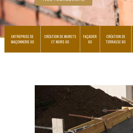
ENTREPRISE DE
CRÉATION DE MURETS
FAÇADIER
CRÉATION DE
MAÇONNERIE 60
ET MURS 60
60
TERRASSE 60