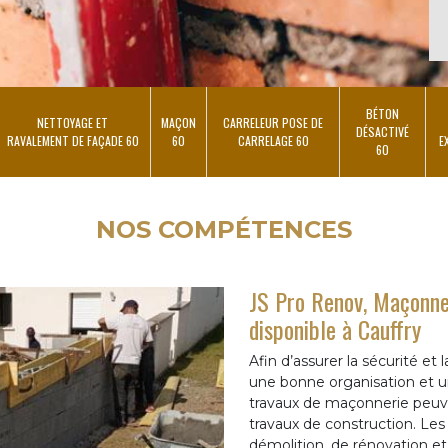
BÉTON
NETTOYAGE ET
MAÇON
CARRELEUR POSE DE
DÉSACTIVÉ
RAVALEMENT DE FAÇADE 60
60
CARRELAGE 60
E
60
NOS COMPÉTENCES
JS Pro Renov, Maçonne
disponible à Cauffry
Afin d’assurer la sécurité et
une bonne organisation et un
travaux de maçonnerie peuve
travaux de construction. Les 
démolition, de rénovation e