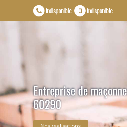
indisponible
indisponible
Entreprise de maçonne
60290
Nos realisations