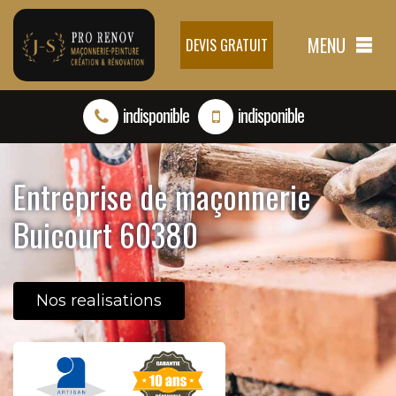
MENU
DEVIS GRATUIT
indisponible
indisponible
Entreprise de maçonnerie
Buicourt 60380
Nos realisations