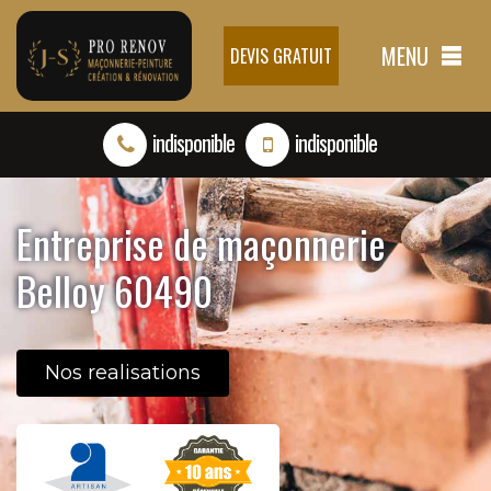
MENU
DEVIS GRATUIT
indisponible
indisponible
Entreprise de maçonnerie
Belloy 60490
Nos realisations