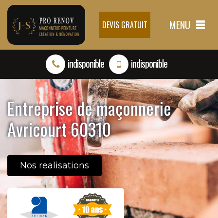
MENU
DEVIS GRATUIT
indisponible
indisponible
Entreprise de maçonnerie
Avricourt 60310
Nos realisations