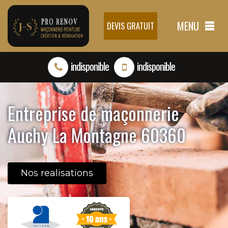
MENU
DEVIS GRATUIT
indisponible
indisponible
Entreprise de maçonnerie
Auchy La Montagne 60360
Nos realisations