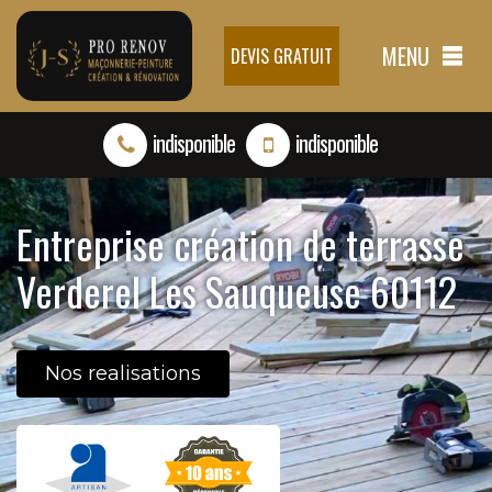
MENU
DEVIS GRATUIT
indisponible
indisponible
Entreprise création de terrasse
Verderel Les Sauqueuse 60112
Nos realisations