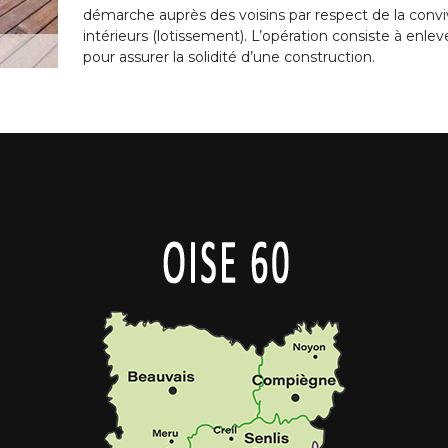
démarche auprès des voisins par respect de la conviv
intérieurs (lotissement). L’opération consiste à enle
pour assurer la solidité d’une construction.