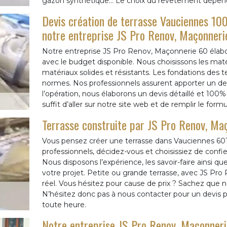
gazon synthétique… Le choix du revêtement dépend de
Devis création de terrasse Vauciennes 100
notre entreprise JS Pro Renov, Maçonneri
Notre entreprise JS Pro Renov, Maçonnerie 60 élabor
avec le budget disponible. Nous choisissons les mat
matériaux solides et résistants. Les fondations des t
normes. Nos professionnels assurent apporter un des
l’opération, nous élaborons un devis détaillé et 100% g
suffit d’aller sur notre site web et de remplir le formu
Terrasse construite par JS Pro Renov, Ma
Vous pensez créer une terrasse dans Vauciennes 6011
professionnels, décidez-vous et choisissiez de confi
Nous disposons l’expérience, les savoir-faire ainsi qu
votre projet. Petite ou grande terrasse, avec JS Pr
réel. Vous hésitez pour cause de prix ? Sachez que n
N’hésitez donc pas à nous contacter pour un devis p
toute heure.
Notre entreprise JS Pro Renov, Maçonnerie