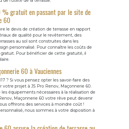
 l’utilité de la terrasse.
 % gratuit en passant par le site de
e 60
e le devis de création de terrasse en rapport
ériaux de qualité pour le revêtement, des
errasses au sol sont construites dans les
ign personnalisé. Pour connaître les coûts de
ratuit. Pour bénéficier de cette gratuité, il
laire.
çonnerie 60 à Vauciennes
7 ? Si vous pensez opter les savoir-faire des
er votre projet à JS Pro Renov, Maçonnerie 60.
e les équipements nécessaires à la réalisation de
o Renov, Maçonnerie 60 votre rêve peut devenir
ous offrirons des services à moindre coût !
ersonnalisé, nous sommes à votre disposition à
 60 assure la création de terrasse au