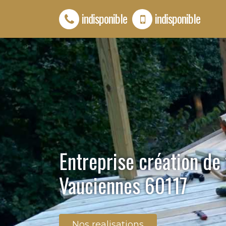
indisponible
indisponible
Entreprise création de
Vauciennes 60117
Nos realisations