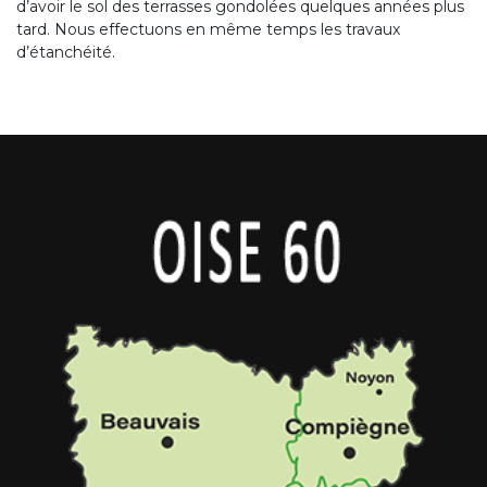
d’avoir le sol des terrasses gondolées quelques années plus
tard. Nous effectuons en même temps les travaux
d’étanchéité.