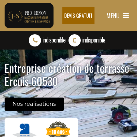
MENU
DEVIS GRATUIT
indisponible
indisponible
Entreprise création de terrasse
Ercuis 60530
Nos realisations