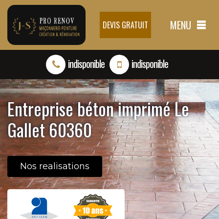
MENU
DEVIS GRATUIT
indisponible
indisponible
Entreprise béton imprimé Le
Gallet 60360
Nos realisations