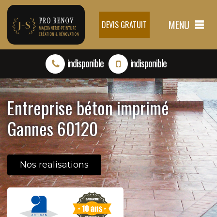
MENU
DEVIS GRATUIT
indisponible
indisponible
Entreprise béton imprimé
Gannes 60120
Nos realisations