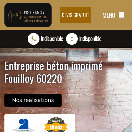
MENU
DEVIS GRATUIT
indisponible
indisponible
Entreprise béton imprimé
Fouilloy 60220
Nos realisations