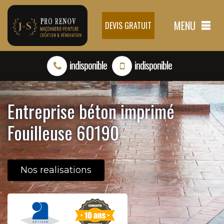
MENU
DEVIS GRATUIT
indisponible
indisponible
Entreprise béton imprimé
Fouilleuse 60190
Nos realisations